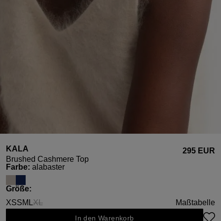
KALA
295 EUR
Brushed Cashmere Top
auswählen
Farbe
:
alabaster
auswählen
Größe
:
XS
S
M
L
XL
Maßtabelle
(Diese Option ist zurzeit nicht verfügbar.)
In den Warenkorb