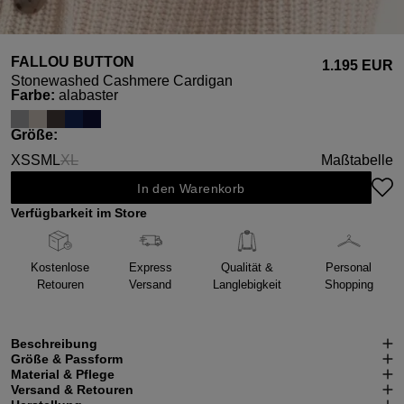
FALLOU BUTTON
1.195 EUR
Stonewashed Cashmere Cardigan
auswählen
Farbe
:
alabaster
auswählen
Größe
:
XS
S
M
L
XL
Maßtabelle
(Diese Option ist zurzeit nicht verfügbar.)
In den Warenkorb
Verfügbarkeit im Store
Kostenlose
Express
Qualität &
Personal
Retouren
Versand
Langlebigkeit
Shopping
Beschreibung
Größe & Passform
Material & Pflege
Versand & Retouren