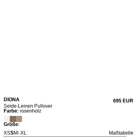
DIONA
695 EUR
Seide-Leinen Pullover
auswählen
Farbe
:
rosenholz
auswählen
Größe
:
XS
S
M
L
XL
Maßtabelle
(Diese Option ist zurzeit nicht verfügbar.)