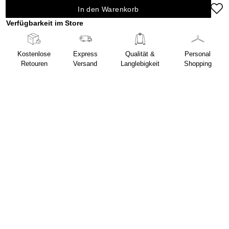
In den Warenkorb
Verfügbarkeit im Store
Kostenlose
Express
Qualität &
Personal
Retouren
Versand
Langlebigkeit
Shopping
Beschreibung
Größe & Passform
Shop the look
Mehr entdecken
Material & Pflege
Versand & Retouren
Herstellung
Service & Kontakt