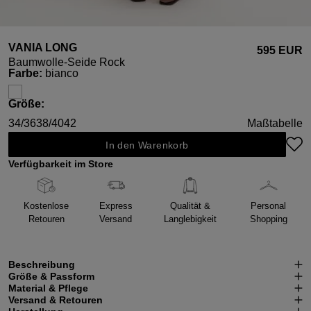
VANIA LONG
595 EUR
Baumwolle-Seide Rock
auswählen
Farbe
:
bianco
auswählen
Größe
:
34/36
38/40
42
Maßtabelle
In den Warenkorb
Verfügbarkeit im Store
Kostenlose
Express
Qualität &
Personal
Retouren
Versand
Langlebigkeit
Shopping
Beschreibung
Größe & Passform
Material & Pflege
Versand & Retouren