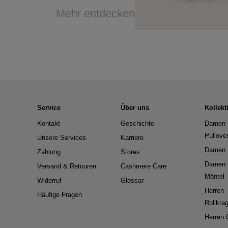
Mehr entdecken
Service
Über uns
Kollekt
Kontakt
Geschichte
Damen 
Pullove
Unsere Services
Karriere
Damen 
Zahlung
Stores
Damen 
Versand & Retouren
Cashmere Care
Mäntel
Widerruf
Glossar
Herren
Häufige Fragen
Rollkra
Herren 