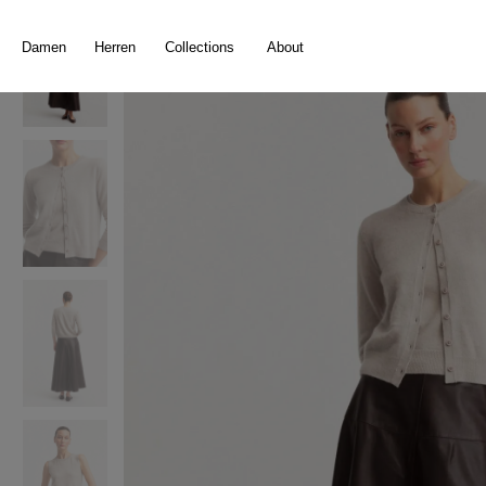
springen
Zur Hauptnavigation springen
Damen
Herren
Collections
About