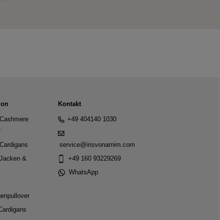
ion
Kontakt
Cashmere
+49 404140 1030
r
Cardigans
service@irisvonarnim.com
Jacken &
+49 160 93229269
WhatsApp
genpullover
Cardigans