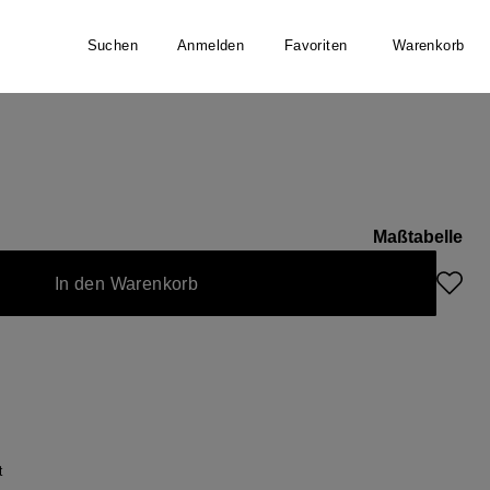
Suchen
Anmelden
Favoriten
Warenkorb
et
Maßtabelle
nicht verfügbar.)
it nicht verfügbar.)
urzeit nicht verfügbar.)
In den Warenkorb
t