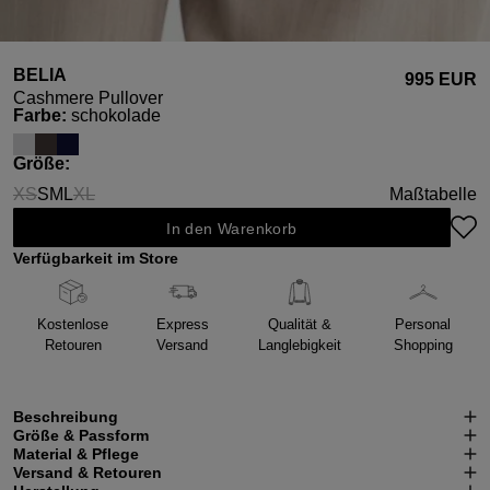
BELIA
995 EUR
Cashmere Pullover
auswählen
Farbe
:
schokolade
auswählen
Größe
:
XS
S
M
L
XL
Maßtabelle
(Diese Option ist zurzeit nicht verfügbar.)
(Diese Option ist zurzeit nicht verfügbar.)
In den Warenkorb
Verfügbarkeit im Store
Kostenlose
Express
Qualität &
Personal
Retouren
Versand
Langlebigkeit
Shopping
Beschreibung
Größe & Passform
Material & Pflege
Versand & Retouren