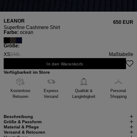
LEANOR
650 EUR
Superfine Cashmere Shirt
auswählen
Farbe
:
ocean
auswählen
Größe
:
XS
S
M
L
Maßtabelle
(Diese Option ist zurzeit nicht verfügbar.)
(Diese Option ist zurzeit nicht verfügbar.)
(Diese Option ist zurzeit nicht verfügbar.)
In den Warenkorb
Verfügbarkeit im Store
Kostenlose
Express
Qualität &
Personal
Retouren
Versand
Langlebigkeit
Shopping
Beschreibung
Größe & Passform
Material & Pflege
Versand & Retouren