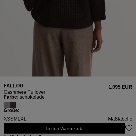
FALLOU
1.095 EUR
Cashmere Pullover
auswählen
Farbe
:
schokolade
auswählen
Größe
:
XS
S
M
L
XL
Maßtabelle
In den Warenkorb