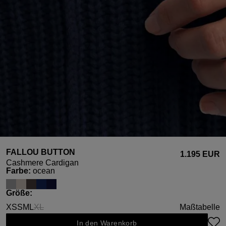
FALLOU BUTTON
1.195 EUR
Cashmere Cardigan
auswählen
Farbe
:
ocean
auswählen
Größe
:
XS
S
M
L
XL
Maßtabelle
(Diese Option ist zurzeit nicht verfügbar.)
In den Warenkorb