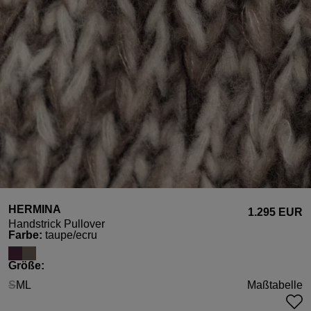
HERMINA
1.295 EUR
Handstrick Pullover
auswählen
Farbe
:
taupe/ecru
auswählen
Größe
:
S
M
L
Maßtabelle
(Diese Option ist zurzeit nicht verfügbar.)