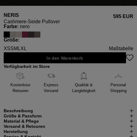
NERIS
595 EUR
Cashmere-Seide Pullover
auswählen
Farbe
:
nero
auswählen
Größe
:
XS
S
M
L
XL
Maßtabelle
In den Warenkorb
Verfügbarkeit im Store
Kostenlose
Express
Qualität &
Personal
Retouren
Versand
Langlebigkeit
Shopping
Beschreibung
Größe & Passform
Material & Pflege
Versand & Retouren
Herstellung
Service & Kontakt