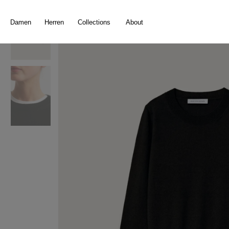
springen
Zur Hauptnavigation springen
Damen
Herren
Collections
About