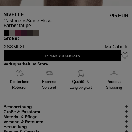
NIVELLE
795 EUR
Cashmere-Seide Hose
auswählen
Farbe
:
taupe
auswählen
Größe
:
XS
S
M
L
XL
Maßtabelle
In den Warenkorb
Verfügbarkeit im Store
Kostenlose
Express
Qualität &
Personal
Retouren
Versand
Langlebigkeit
Shopping
Beschreibung
Größe & Passform
Material & Pflege
Versand & Retouren
Herstellung
Service & Kontakt