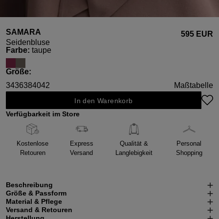
SAMARA
595 EUR
Seidenbluse
auswählen
Farbe
:
taupe
auswählen
Größe
:
34
36
38
40
42
Maßtabelle
In den Warenkorb
Verfügbarkeit im Store
Kostenlose
Express
Qualität &
Personal
Retouren
Versand
Langlebigkeit
Shopping
Beschreibung
Größe & Passform
Material & Pflege
Versand & Retouren
Herstellung