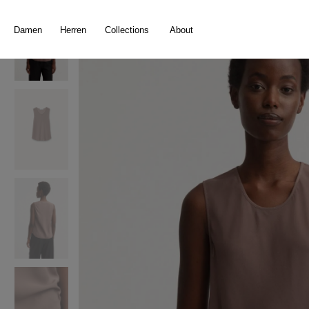
springen
Zur Hauptnavigation springen
Damen
Herren
Collections
About