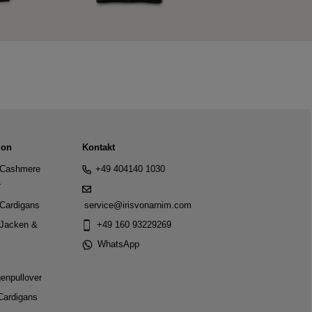
ion
Kontakt
Cashmere
+49 404140 1030
r
Cardigans
service@irisvonarnim.com
Jacken &
+49 160 93229269
WhatsApp
genpullover
Cardigans