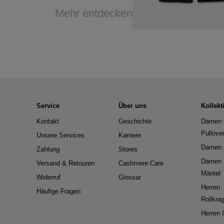
Mehr entdecken
Service
Über uns
Kollekt
Kontakt
Geschichte
Damen 
Pullove
Unsere Services
Karriere
Damen 
Zahlung
Stores
Damen 
Versand & Retouren
Cashmere Care
Mäntel
Widerruf
Glossar
Herren
Häufige Fragen
Rollkra
Herren 