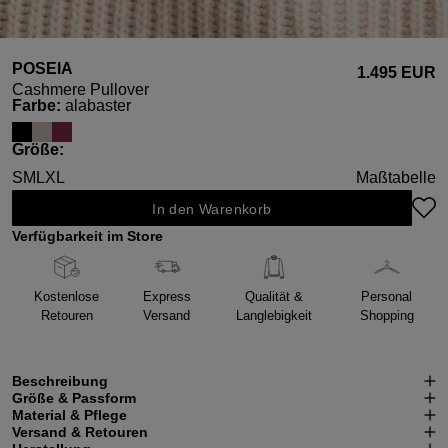
POSEIA
1.495 EUR
Cashmere Pullover
auswählen
Farbe
:
alabaster
auswählen
Größe
:
S
M
L
XL
Maßtabelle
In den Warenkorb
Verfügbarkeit im Store
Kostenlose
Express
Qualität &
Personal
Retouren
Versand
Langlebigkeit
Shopping
Beschreibung
Größe & Passform
Material & Pflege
Versand & Retouren