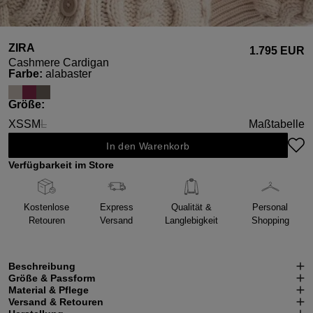
ZIRA
1.795 EUR
Cashmere Cardigan
auswählen
Farbe
:
alabaster
auswählen
Größe
:
XS
S
M
L
Maßtabelle
(Diese Option ist zurzeit nicht verfügbar.)
In den Warenkorb
Verfügbarkeit im Store
Kostenlose
Express
Qualität &
Personal
Retouren
Versand
Langlebigkeit
Shopping
Beschreibung
Größe & Passform
Material & Pflege
Versand & Retouren