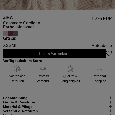
ZIRA
1.795 EUR
Cashmere Cardigan
auswählen
Farbe
:
alabaster
auswählen
Größe
:
XS
S
M
L
Maßtabelle
(Diese Option ist zurzeit nicht verfügbar.)
In den Warenkorb
Verfügbarkeit im Store
Kostenlose
Express
Qualität &
Personal
Retouren
Versand
Langlebigkeit
Shopping
Beschreibung
Größe & Passform
Material & Pflege
Versand & Retouren