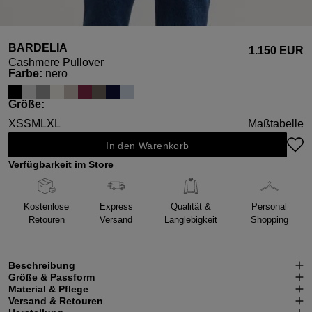
BARDELIA
1.150 EUR
Cashmere Pullover
auswählen
Farbe
:
nero
auswählen
Größe
:
XS
S
M
L
XL
Maßtabelle
In den Warenkorb
Verfügbarkeit im Store
Kostenlose
Express
Qualität &
Personal
Retouren
Versand
Langlebigkeit
Shopping
Beschreibung
Größe & Passform
Material & Pflege
Versand & Retouren