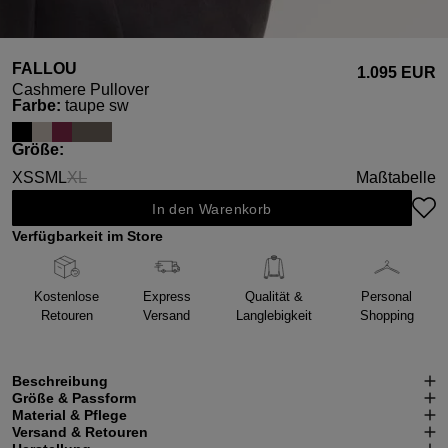
FALLOU
1.095 EUR
Cashmere Pullover
auswählen
Farbe
:
taupe sw
auswählen
Größe
:
XS
S
M
L
XL
Maßtabelle
(Diese Option ist zurzeit nicht verfügbar.)
In den Warenkorb
Verfügbarkeit im Store
Kostenlose
Express
Qualität &
Personal
Retouren
Versand
Langlebigkeit
Shopping
Beschreibung
Größe & Passform
Material & Pflege
Versand & Retouren