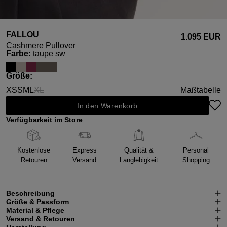
FALLOU
1.095 EUR
Cashmere Pullover
auswählen
Farbe
:
taupe sw
auswählen
Größe
:
XS
S
M
L
XL
Maßtabelle
(Diese Option ist zurzeit nicht verfügbar.)
In den Warenkorb
Verfügbarkeit im Store
Kostenlose
Express
Qualität &
Personal
Retouren
Versand
Langlebigkeit
Shopping
Beschreibung
Größe & Passform
Material & Pflege
Versand & Retouren