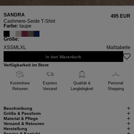
SANDRA
495 EUR
Cashmere-Seide T-Shirt
auswählen
Farbe
:
taupe
auswählen
Größe
:
XS
S
M
L
XL
Maßtabelle
In den Warenkorb
Verfügbarkeit im Store
Kostenlose
Express
Qualität &
Personal
Retouren
Versand
Langlebigkeit
Shopping
Beschreibung
Größe & Passform
Material & Pflege
Versand & Retouren
Herstellung
Service & Kontakt