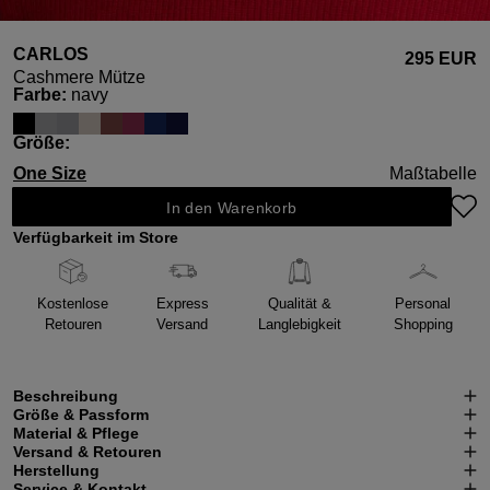
CARLOS
295 EUR
Cashmere Mütze
auswählen
Farbe
:
navy
auswählen
Größe
:
One Size
Maßtabelle
In den Warenkorb
Verfügbarkeit im Store
Kostenlose
Express
Qualität &
Personal
Retouren
Versand
Langlebigkeit
Shopping
Beschreibung
Größe & Passform
Material & Pflege
Versand & Retouren
Herstellung
Service & Kontakt