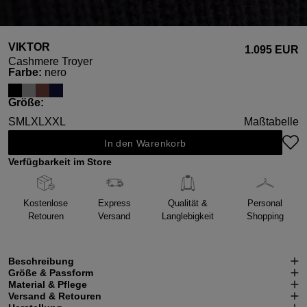
VIKTOR
1.095 EUR
Cashmere Troyer
auswählen
Farbe
:
nero
auswählen
Größe
:
S
M
L
XL
XXL
Maßtabelle
In den Warenkorb
Verfügbarkeit im Store
Kostenlose
Express
Qualität &
Personal
Retouren
Versand
Langlebigkeit
Shopping
Beschreibung
Größe & Passform
Material & Pflege
Versand & Retouren