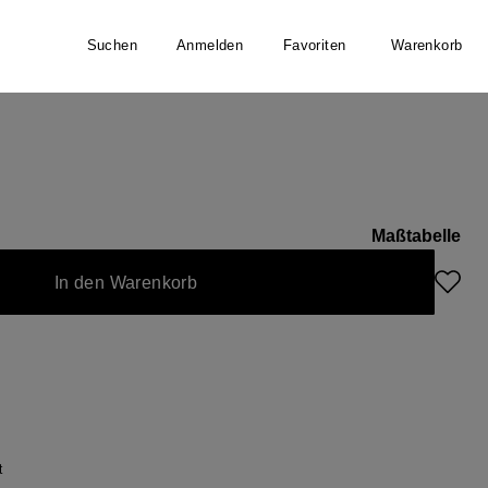
Suchen
Anmelden
Favoriten
Warenkorb
ible
Maßtabelle
t zurzeit nicht verfügbar.)
In den Warenkorb
t