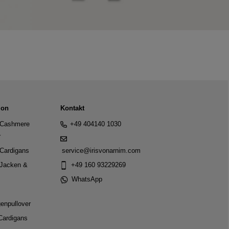
ion
Kontakt
Cashmere
+49 404140 1030
r
Cardigans
service@irisvonarnim.com
Jacken &
+49 160 93229269
WhatsApp
genpullover
Cardigans