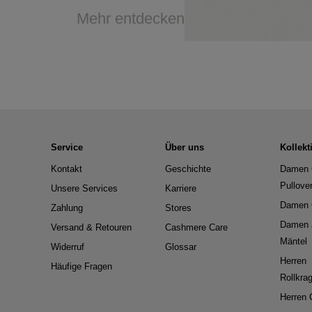
Mehr entdecken
Service
Über uns
Kollekt
Kontakt
Geschichte
Damen 
Pullove
Unsere Services
Karriere
Damen 
Zahlung
Stores
Damen 
Versand & Retouren
Cashmere Care
Mäntel
Widerruf
Glossar
Herren
Häufige Fragen
Rollkra
Herren 