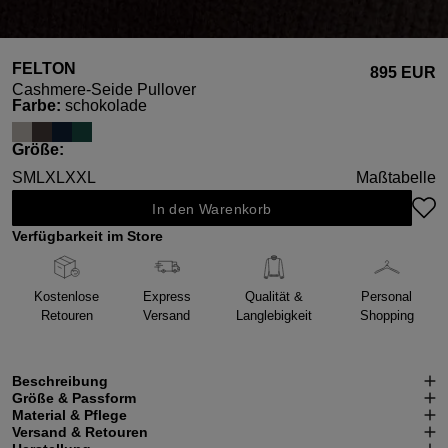
FELTON
895 EUR
Cashmere-Seide Pullover
auswählen
Farbe
:
schokolade
auswählen
Größe
:
S
M
L
XL
XXL
Maßtabelle
In den Warenkorb
Verfügbarkeit im Store
Kostenlose
Express
Qualität &
Personal
Retouren
Versand
Langlebigkeit
Shopping
Beschreibung
Größe & Passform
Material & Pflege
Versand & Retouren