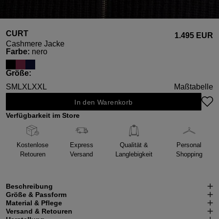
CURT
1.495 EUR
Cashmere Jacke
auswählen
Farbe
:
nero
auswählen
Größe
:
S
M
L
XL
XXL
Maßtabelle
In den Warenkorb
Verfügbarkeit im Store
Kostenlose
Express
Qualität &
Personal
Retouren
Versand
Langlebigkeit
Shopping
Beschreibung
Größe & Passform
Material & Pflege
Versand & Retouren