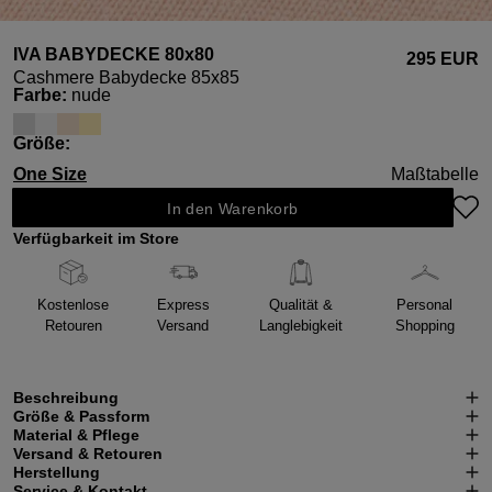
IVA BABYDECKE 80x80
295 EUR
Cashmere Babydecke 85x85
auswählen
Farbe
:
nude
auswählen
Größe
:
One Size
Maßtabelle
In den Warenkorb
Verfügbarkeit im Store
Kostenlose
Express
Qualität &
Personal
Retouren
Versand
Langlebigkeit
Shopping
Beschreibung
Größe & Passform
Material & Pflege
Versand & Retouren
Herstellung
Service & Kontakt