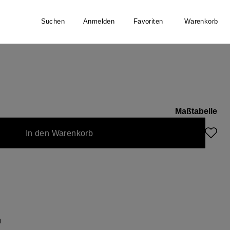
Suchen
Anmelden
Favoriten
Warenkorb
e/Seide
nger
Maßtabelle
In den Warenkorb
t