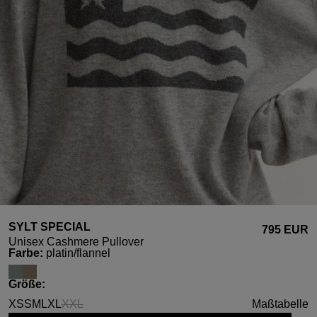
SYLT SPECIAL
795 EUR
Unisex Cashmere Pullover
auswählen
Farbe
:
platin/flannel
auswählen
Größe
:
XS
S
M
L
XL
XXL
Maßtabelle
(Diese Option ist zurzeit nicht verfügbar.)