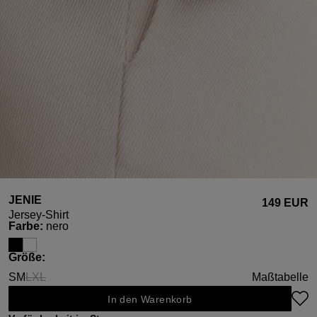
JENIE
149 EUR
Jersey-Shirt
auswählen
Farbe
:
nero
auswählen
Größe
:
S
M
L
XL
Maßtabelle
(Diese Option ist zurzeit nicht verfügbar.)
(Diese Option ist zurzeit nicht verfügbar.)
In den Warenkorb