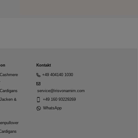
ion
Kontakt
Cashmere
+49 404140 1030
r
Cardigans
service@irisvonarnim.com
Jacken &
+49 160 93229269
WhatsApp
genpullover
Cardigans