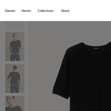
springen
Zur Hauptnavigation springen
Damen
Herren
Collections
About