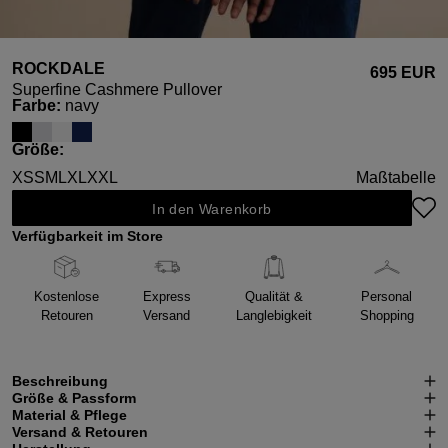
ROCKDALE
695 EUR
Superfine Cashmere Pullover
auswählen
Farbe
:
navy
auswählen
Größe
:
XS
S
M
L
XL
XXL
Maßtabelle
In den Warenkorb
Verfügbarkeit im Store
Kostenlose
Express
Qualität &
Personal
Retouren
Versand
Langlebigkeit
Shopping
Beschreibung
Größe & Passform
Material & Pflege
Versand & Retouren