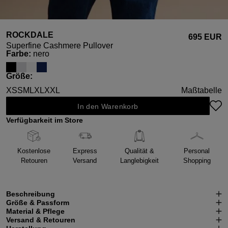
ROCKDALE
695 EUR
Superfine Cashmere Pullover
auswählen
Farbe
:
nero
auswählen
Größe
:
XS
S
M
L
XL
XXL
Maßtabelle
In den Warenkorb
Verfügbarkeit im Store
Kostenlose
Express
Qualität &
Personal
Retouren
Versand
Langlebigkeit
Shopping
Beschreibung
Größe & Passform
Material & Pflege
Versand & Retouren