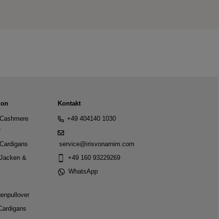
ion
Kontakt
Cashmere
+49 404140 1030
r
Cardigans
service@irisvonarnim.com
Jacken &
+49 160 93229269
WhatsApp
genpullover
Cardigans