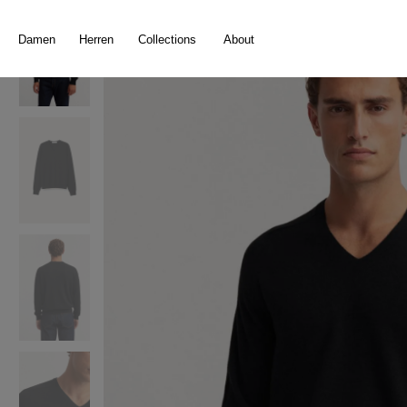
springen
Zur Hauptnavigation springen
Damen
Herren
Collections
About