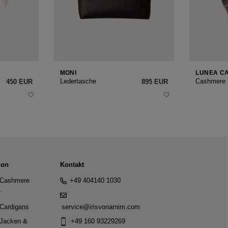
MONI
LUNEA C
Ledertasche
Cashmere
450 EUR
895 EUR
ion
Kontakt
Cashmere
+49 404140 1030
r
Cardigans
service@irisvonarnim.com
Jacken &
+49 160 93229269