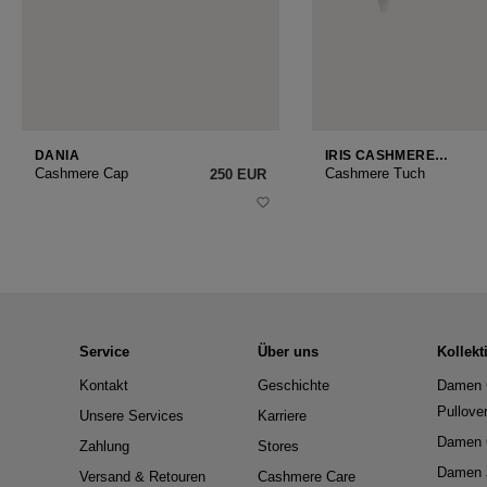
DANIA
IRIS CASHMERE
SMALL
Cashmere Cap
Cashmere Tuch
250 EUR
Service
Über uns
Kollekt
Kontakt
Geschichte
Damen 
Pullove
Unsere Services
Karriere
Damen 
Zahlung
Stores
Damen 
Versand & Retouren
Cashmere Care