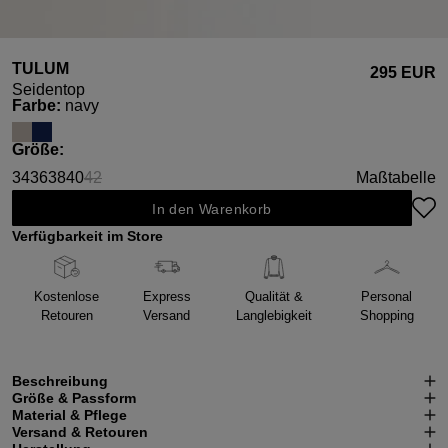
TULUM
295 EUR
Seidentop
auswählen
Farbe
:
navy
auswählen
Größe
:
34
36
38
40
42
Maßtabelle
(Diese Option ist zurzeit nicht verfügbar.)
In den Warenkorb
Verfügbarkeit im Store
Kostenlose
Express
Qualität &
Personal
Retouren
Versand
Langlebigkeit
Shopping
Beschreibung
Größe & Passform
Material & Pflege
Versand & Retouren