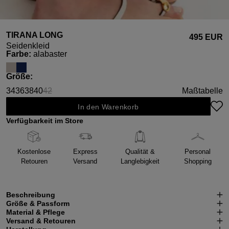
TIRANA LONG
495 EUR
Seidenkleid
auswählen
Farbe
:
alabaster
auswählen
Größe
:
34
36
38
40
42
Maßtabelle
(Diese Option ist zurzeit nicht verfügbar.)
In den Warenkorb
Verfügbarkeit im Store
Kostenlose
Express
Qualität &
Personal
Retouren
Versand
Langlebigkeit
Shopping
Beschreibung
Größe & Passform
Material & Pflege
Versand & Retouren