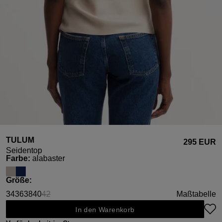
TULUM
295 EUR
Seidentop
auswählen
Farbe
:
alabaster
auswählen
Größe
:
34
36
38
40
42
Maßtabelle
(Diese Option ist zurzeit nicht verfügbar.)
In den Warenkorb