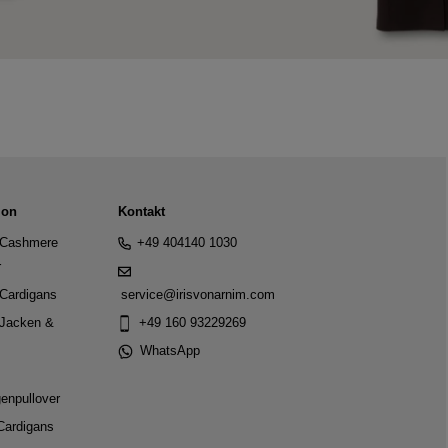
ion
Kontakt
Cashmere
+49 404140 1030
r
Cardigans
service@irisvonarnim.com
Jacken &
+49 160 93229269
WhatsApp
genpullover
Cardigans