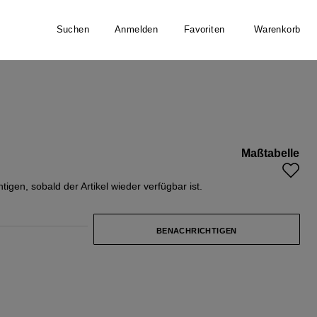
Suchen
Anmelden
Favoriten
Warenkorb
Maßtabelle
t nicht verfügbar.)
ist zurzeit nicht verfügbar.)
igen, sobald der Artikel wieder verfügbar ist.
BENACHRICHTIGEN