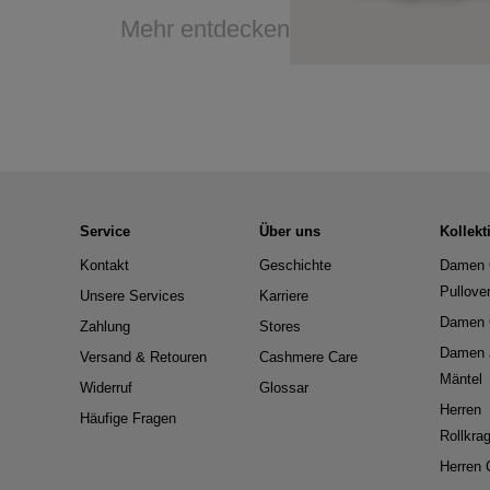
Mehr entdecken
Service
Über uns
Kollekt
Kontakt
Geschichte
Damen 
Pullove
Unsere Services
Karriere
Damen 
Zahlung
Stores
Damen 
Versand & Retouren
Cashmere Care
Mäntel
Widerruf
Glossar
Herren
Häufige Fragen
Rollkra
Herren 