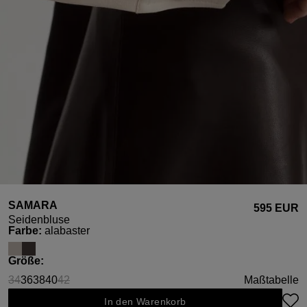
SAMARA
595 EUR
Seidenbluse
auswählen
Farbe
:
alabaster
auswählen
Größe
:
34
36
38
40
42
Maßtabelle
(Diese Option ist zurzeit nicht verfügbar.)
(Diese Option ist zurzeit nicht verfügbar.)
In den Warenkorb