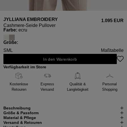
JYLLIANA EMBROIDERY
1.095 EUR
Cashmere-Seide Pullover
auswählen
Farbe
:
ecru
auswählen
Größe
:
S
M
L
Maßtabelle
In den Warenkorb
Verfügbarkeit im Store
Kostenlose
Express
Qualität &
Personal
Retouren
Versand
Langlebigkeit
Shopping
Beschreibung
Größe & Passform
Material & Pflege
Versand & Retouren