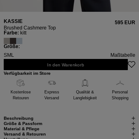
KASSIE
595 EUR
Brushed Cashmere Top
auswählen
Farbe
:
kitt
auswählen
Größe
:
S
M
L
Maßtabelle
In den Warenkorb
Verfügbarkeit im Store
Kostenlose
Express
Qualität &
Personal
Retouren
Versand
Langlebigkeit
Shopping
Beschreibung
Größe & Passform
Material & Pflege
Versand & Retouren