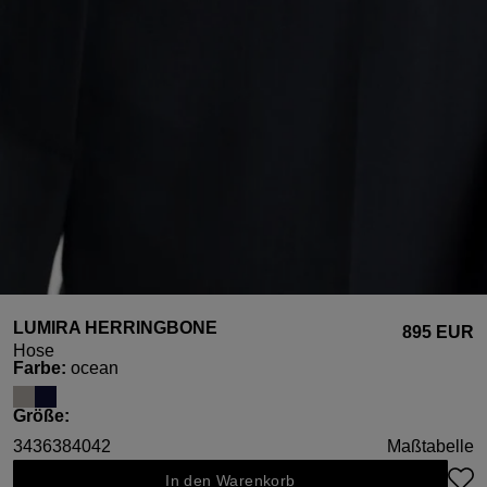
LUMIRA HERRINGBONE
895 EUR
Hose
auswählen
Farbe
:
ocean
auswählen
Größe
:
34
36
38
40
42
Maßtabelle
In den Warenkorb