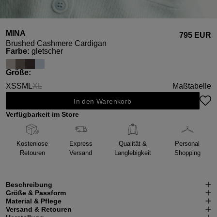
MINA
795 EUR
Brushed Cashmere Cardigan
auswählen
Farbe
:
gletscher
auswählen
Größe
:
XS
S
M
L
XL
Maßtabelle
(Diese Option ist zurzeit nicht verfügbar.)
In den Warenkorb
Verfügbarkeit im Store
Kostenlose
Express
Qualität &
Personal
Retouren
Versand
Langlebigkeit
Shopping
Beschreibung
Größe & Passform
Material & Pflege
Versand & Retouren