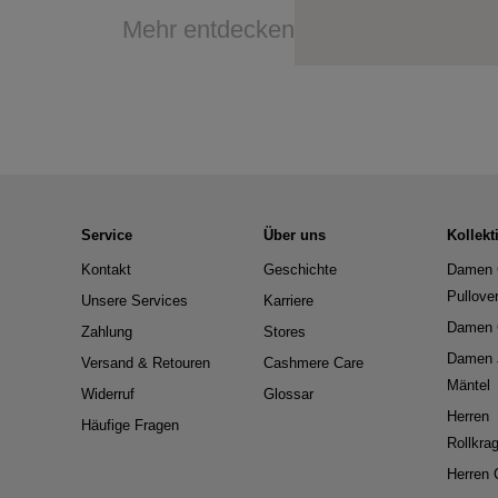
Mehr entdecken
Service
Über uns
Kollekt
Kontakt
Geschichte
Damen 
Pullove
Unsere Services
Karriere
Damen 
Zahlung
Stores
Damen 
Versand & Retouren
Cashmere Care
Mäntel
Widerruf
Glossar
Herren
Häufige Fragen
Rollkra
Herren 