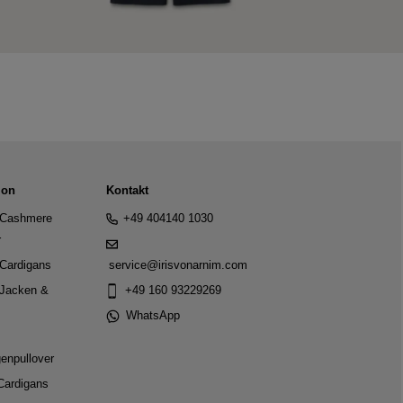
ion
Kontakt
Cashmere
+49 404140 1030
r
Cardigans
service@irisvonarnim.com
Jacken &
+49 160 93229269
WhatsApp
genpullover
Cardigans