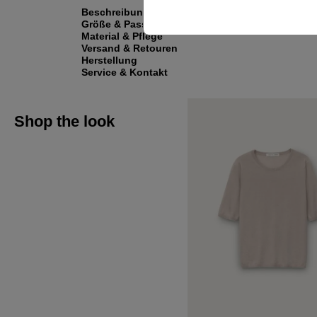
Beschreibung
Größe & Passform
Material & Pflege
Versand & Retouren
Herstellung
Service & Kontakt
Shop the look