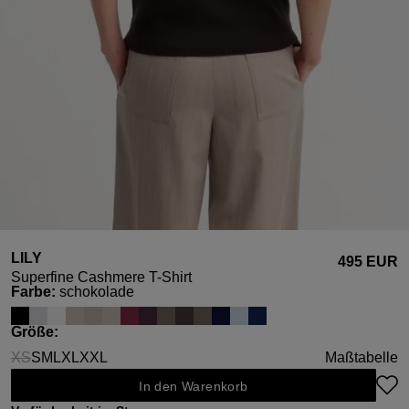
LILY
495 EUR
Superfine Cashmere T-Shirt
auswählen
Farbe
:
schokolade
auswählen
Größe
:
XS
S
M
L
XL
XXL
Maßtabelle
(Diese Option ist zurzeit nicht verfügbar.)
In den Warenkorb