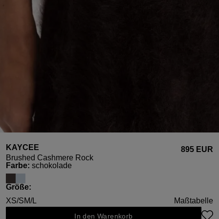
KAYCEE
895 EUR
Brushed Cashmere Rock
auswählen
Farbe
:
schokolade
auswählen
Größe
:
XS/S
M/L
Maßtabelle
In den Warenkorb