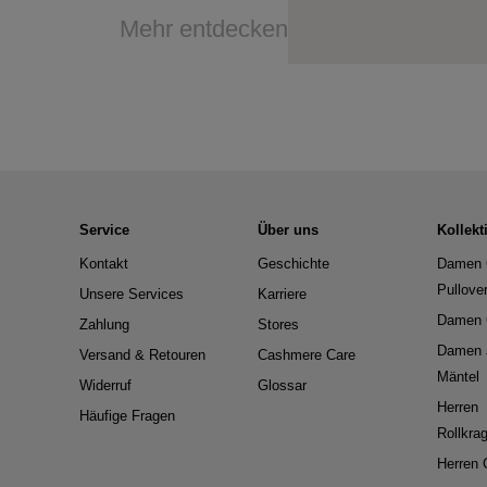
Mehr entdecken
Service
Über uns
Kollekt
Kontakt
Geschichte
Damen 
Pullove
Unsere Services
Karriere
Damen 
Zahlung
Stores
Damen 
Versand & Retouren
Cashmere Care
Mäntel
Widerruf
Glossar
Herren
Häufige Fragen
Rollkra
Herren 