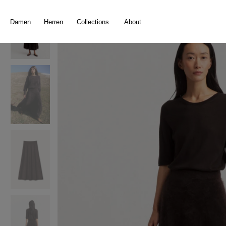
springen
Zur Hauptnavigation springen
Damen
Herren
Collections
About