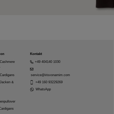
ion
Kontakt
Cashmere
+49 404140 1030
r
Cardigans
service@irisvonarnim.com
Jacken &
+49 160 93229269
WhatsApp
genpullover
Cardigans