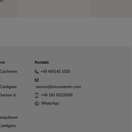
ion
Kontakt
Cashmere
+49 404140 1030
r
Cardigans
service@irisvonarnim.com
Jacken &
+49 160 93229269
WhatsApp
genpullover
Cardigans