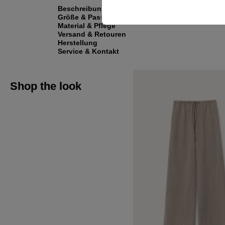
Beschreibung
Größe & Passform
Material & Pflege
Versand & Retouren
Herstellung
Service & Kontakt
Shop the look