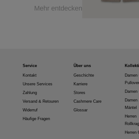
Mehr entdecken
Service
Über uns
Kollekt
Kontakt
Geschichte
Damen 
Pullove
Unsere Services
Karriere
Damen 
Zahlung
Stores
Damen 
Versand & Retouren
Cashmere Care
Mäntel
Widerruf
Glossar
Herren
Häufige Fragen
Rollkra
Herren 